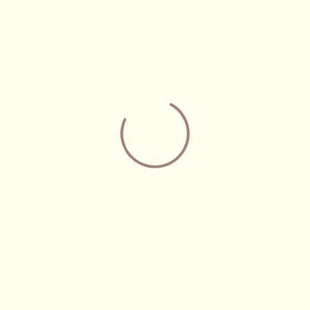
quý khách không sử dụng dịch vụ của chúng tôi nữa.
 cá nhân
18
P. Hồ Chí Minh.
và chỉnh sửa dữ liệu cá nhân của mình
hỉnh sửa những thông tin cá nhân của mình theo các links thích hợp
:
của bạn bằng mọi cách thức có thể. Chúng tôi sẽ sử dụng nhiều 
ết lộ ngoài ý muốn.
 tin liên quan đến mật khẩu truy xuất của bạn và không nên chia 
oát hết tất cả cửa sổ Website đang mở.