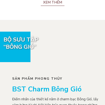
XEM THÊM
BỘ SƯU TẬP
“BÔNG GIÓ”
SẢN PHẨM PHONG THỦY
BST Charm Bông Gió
Điểm nhấn của thiết kế nằm ở charm bạc Bông Gió, lấy