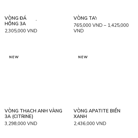
VÒNG ĐÁ THẠCH ANH
VÒNG TAY ĐÁ MÃ NÃO
HỒNG 3A
765,000
VND
–
1,425,000
2,305,000
VND
VND
NEW
NEW
VÒNG THẠCH ANH VÀNG
VÒNG APATITE BIỂN
3A (CITRINE)
XANH
3,298,000
VND
2,436,000
VND