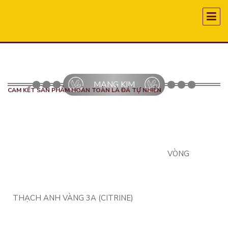
MẠNG KIM
CAM KẾT SẢN PHẨM HOÀN TOÀN LÀ ĐÁ TỰ NHIÊN
VÒNG
THẠCH ANH VÀNG 3A (CITRINE)