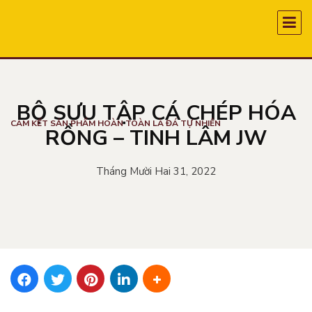
BỘ SƯU TẬP CÁ CHÉP HÓA
CAM KẾT SẢN PHẨM HOÀN TOÀN LÀ ĐÁ TỰ NHIÊN
RỒNG – TINH LÂM JW
Tháng Mười Hai 31, 2022