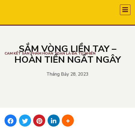
SẮM VÒNG LIỀN TAY –
CAM KẾT SẢN PHẨM HOÀN TOÀN LÀ ĐÁ TỰ NHIÊN
HOÀN TIỀN NGẤT NGÂY
Tháng Bảy 28, 2023