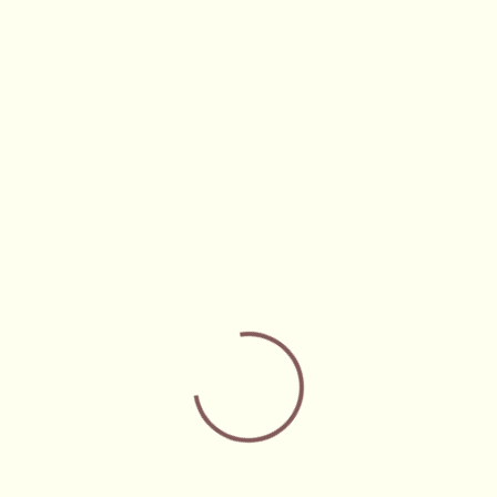
THẠCH ANH HỒNG
VÒNG MOONSTONE
000
VND
1,822,000
VND
GARNET LỰU ĐỎ
VÒNG THẠCH ANH TÍM
000
VND
2,340,000
VND