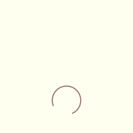
LIÊN 
nh hoạ. Sản phẩm là đá
hay đổi.
VÀ HOÀN TRẢ
Chính sách hoàn trả
– Chúng tôi chấp nhận đổi / tr
ễn phí giao hàng trong bán kính
và xác nhận hàng hóa. Chúng tô
chính sách bảo hành tốt nhất 
0.000 VNĐ / đơn
lợi Quý khách được đầy đủ.
thể thay đổi sớm hoặc muộn hơn
– Những trình trạng bể, vỡ do 
àng.
tôi xin từ chối đổi hàng.
m hết hàng, nhân viên CSKH
– Tùy vào tình hình thực tế củ