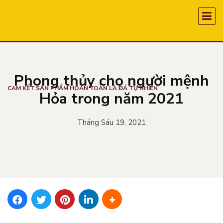
Phong thủy cho người mệnh
CAM KẾT SẢN PHẨM HOÀN TOÀN LÀ ĐÁ TỰ NHIÊN
Hỏa trong năm 2021
Tháng Sáu 19, 2021