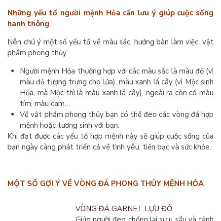
Những yếu tố người mệnh Hỏa cần lưu ý giúp cuộc sống
hanh thông
Nên chú ý một số yếu tố về màu sắc, hướng bàn làm việc, vật
phẩm phong thủy
Người mệnh Hỏa thường hợp với các màu sắc là màu đỏ (vì
màu đỏ tượng trưng cho lửa), màu xanh lá cây (vì Mộc sinh
Hỏa, mà Mộc thì là màu xanh lá cây), ngoài ra còn có màu
tím, màu cam…
Về vật phẩm phong thủy bạn có thể đeo các vòng đá hợp
mệnh hoặc tương sinh với bạn.
Khi đạt được các yếu tố hợp mệnh này sẽ giúp cuộc sống của
bạn ngày càng phát triển cả về tình yêu, tiền bạc và sức khỏe.
MỘT SỐ GỢI Ý VỀ VÒNG ĐÁ PHONG THỦY MỆNH HỎA
VÒNG ĐÁ GARNET LỰU ĐỎ
Giúp người đeo chống lại sự u sầu và cảnh